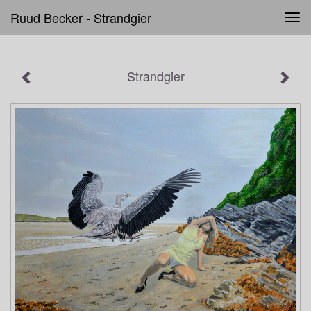
Ruud Becker - Strandgier
Tog
navi
Strandgier