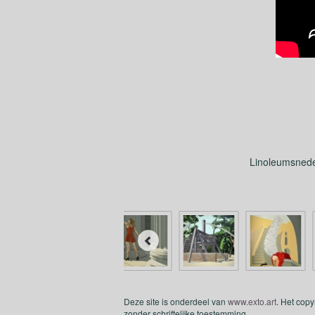
Linoleumsnede 
Deze site is onderdeel van
www.exto.art
. Het cop
zonder schriftelijke toestemming.