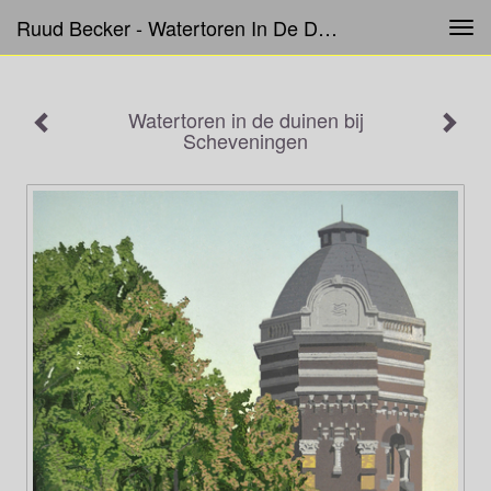
Ruud Becker - Watertoren In De Duinen Bij Scheveningen
Tog
navi
Watertoren in de duinen bij
Scheveningen