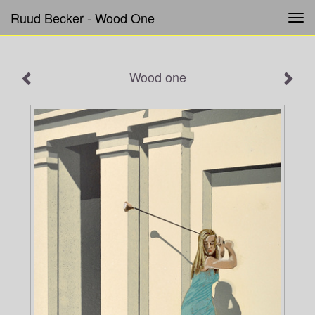
Ruud Becker - Wood One
Tog
navi
Wood one