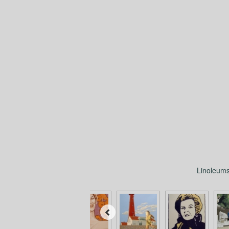
Linoleumsn