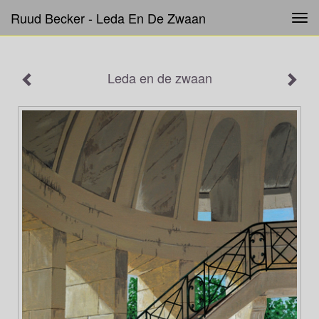
Ruud Becker - Leda En De Zwaan
Tog
navi
Leda en de zwaan