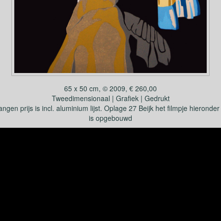
65 x 50 cm, © 2009, € 260,00
Tweedimensionaal | Grafiek | Gedrukt
n prijs is incl. aluminium lijst. Oplage 27 Beijk het filmpje hieronder
is opgebouwd